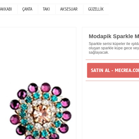
YAKKABI
ÇANTA
TAKI
AKSESUAR
GÜZELLİK
Modapik Sparkle 
Sparkle serisi küpeler ile ışı
oluşan sparkle küpe gece vey
sağlayacak.
SATIN AL - MECREA.C