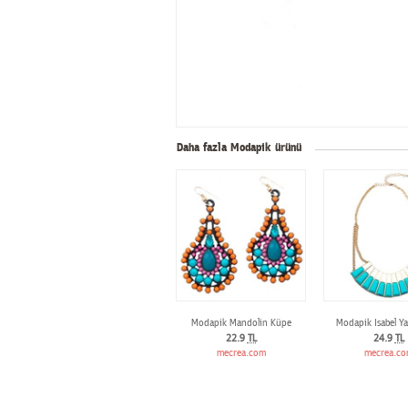
Daha fazla Modapik ürünü
Modapik Mandolin Küpe
Modapik Isabel Ya
22.9
TL
24.9
TL
mecrea.com
mecrea.c