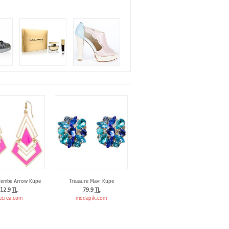
Pembe Arrow Küpe
Treasure Mavi Küpe
12.9
TL
79.9
TL
ecrea.com
modapik.com