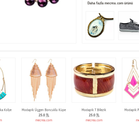
Daha fazla mecrea.com ürünü
ka Kolye
Modapik Üçgen Boncuklu Küpe
Modapik T Bilezik
Modapik 
25.0
TL
25.0
TL
om
mecrea.com
mecrea.com
m