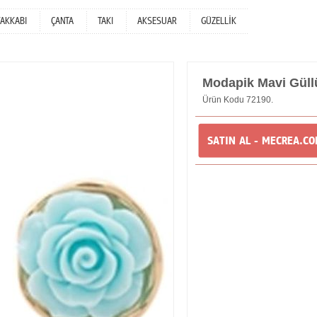
YAKKABI
ÇANTA
TAKI
AKSESUAR
GÜZELLİK
Modapik Mavi Güll
Ürün Kodu 72190.
SATIN AL - MECREA.C