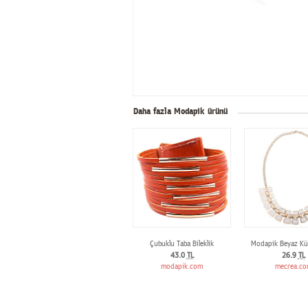
Daha fazla Modapik ürünü
Çubuklu Taba Bileklik
Modapik Beyaz Kü
43.0
TL
26.9
TL
modapik.com
mecrea.c