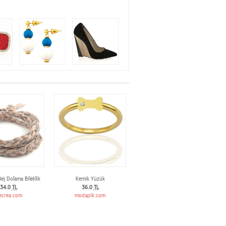
ej Dolama Bileklik
Kemik Yüzük
34.0
TL
36.0
TL
ecrea.com
modapik.com