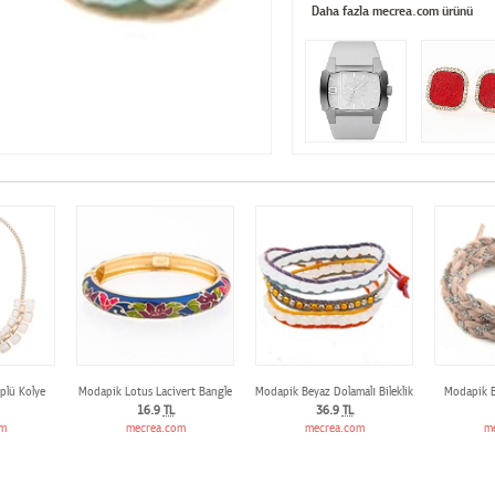
Daha fazla mecrea.com ürünü
plü Kolye
Modapik Lotus Lacivert Bangle
Modapik Beyaz Dolamalı Bileklik
Modapik B
16.9
TL
36.9
TL
om
mecrea.com
mecrea.com
m