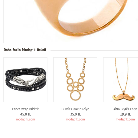
Daha fazla Modapik ürünü
Kanca Wrap Bileklik
Bubbles Zincir Kolye
Altın Bıyıklı Kolye
45.0
TL
35.0
TL
19.9
TL
modapik.com
modapik.com
modapik.com