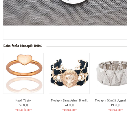
Daha fazla Modapik ürünü
Kalpli Yüzük
Modapik Elena Aslanlı Bileklik
Modapik Gümüş Üçgenli B
36.0
TL
24.9
TL
19.9
TL
modapik.com
mecrea.com
mecrea.com