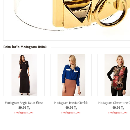
Daha fazla Modagram ürünü
Modagram Angie Uzun Elbise
Modagram Imelda Gömlek
Modagram Clementine 
89.99
TL
49.99
TL
49.99
TL
modagram.com
modagram.com
modagram.com