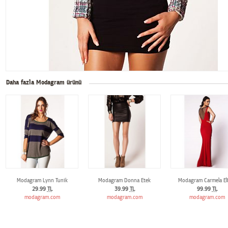
Daha fazla Modagram ürünü
Modagram Lynn Tunik
Modagram Donna Etek
Modagram Carmela El
29.99
TL
39.99
TL
99.99
TL
modagram.com
modagram.com
modagram.com