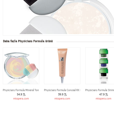
Daha fazla Physicians Formula ürünü
Physicians Formula Mineral Ton Düzenleyici Pudra Kremsi Natural
Physicians Formula Conceal RX Kapatıcı - Natural Açık
Physicians Formula Shimm
54.9
TL
39.9
TL
47.9
TL
misspera.com
misspera.com
misspera.com