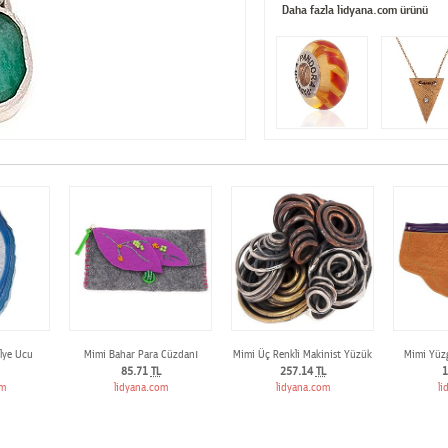
Daha fazla lidyana.com ürünü
lye Ucu
Mimi Bahar Para Cüzdanı
Mimi Üç Renkli Makinist Yüzük
Mimi Yüz
85.71
TL
257.14
TL
1
om
lidyana.com
lidyana.com
li