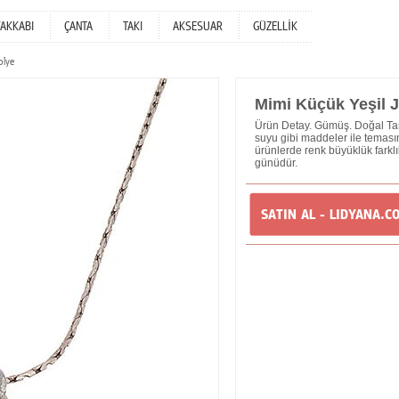
YAKKABI
ÇANTA
TAKI
AKSESUAR
GÜZELLİK
olye
Mimi Küçük Yeşil J
Ürün Detay. Gümüş. Doğal Taş.
suyu gibi maddeler ile temasın
ürünlerde renk büyüklük farklılı
günüdür.
SATIN AL - LIDYANA.C