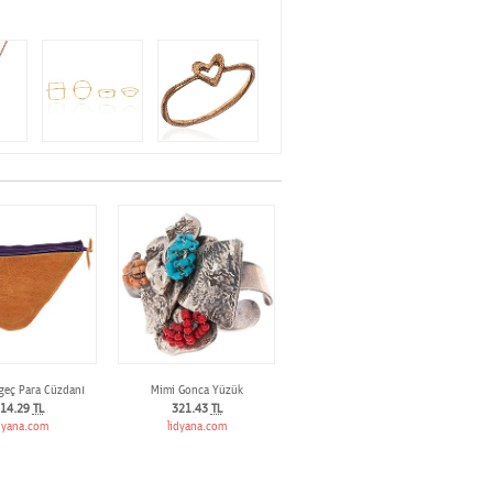
geç Para Cüzdanı
Mimi Gonca Yüzük
14.29
TL
321.43
TL
dyana.com
lidyana.com