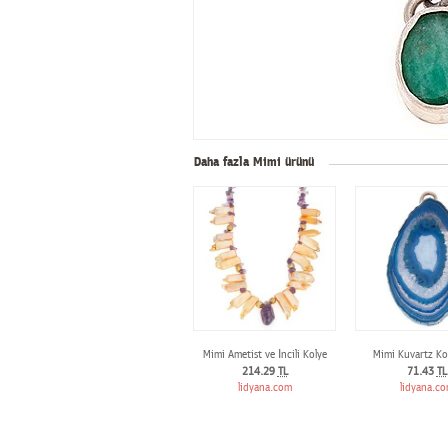
Daha fazla Mimi ürünü
Mimi Ametist ve İncili Kolye
Mimi Kuvartz Ko
214.29
TL
71.43
TL
lidyana.com
lidyana.c