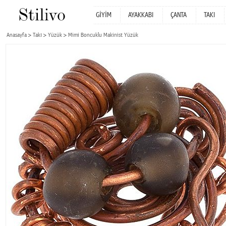
GİYİM
AYAKKABI
ÇANTA
TAKI
Anasayfa
Takı
Yüzük
Mimi Boncuklu Makinist Yüzük