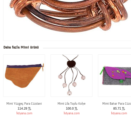
Daha fazla Mimi ürünü
Mimi Yüzgeç Para Cüzdanı
Mimi Lila Toplu Kolye
Mimi Bahar Para Cüz
114.29
TL
100.0
TL
85.71
TL
lidyana.com
lidyana.com
lidyana.com