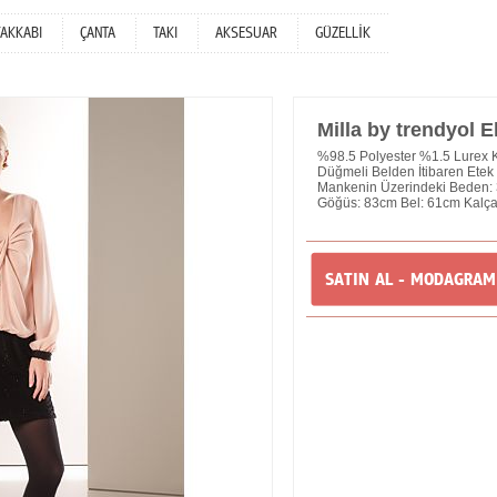
YAKKABI
ÇANTA
TAKI
AKSESUAR
GÜZELLİK
Milla by trendyol E
%98.5 Polyester %1.5 Lurex Ke
Düğmeli Belden İtibaren Ete
Mankenin Üzerindeki Beden: 
Göğüs: 83cm Bel: 61cm Kalça
SATIN AL - MODAGRA