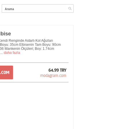
lbise
ndi Renginde Astarlı Kol Ağızları
k Boyu: 35cm Elbisenin Tam Boyu: 90cm
36 Mankenin Ölçüleri; Boy: 1.74cm
...
daha fazla
64.99 TRY
M.COM
modagram.com