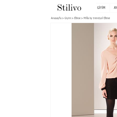
GİYİM
A
Anasayfa
Giyim
Elbise
Milla by trendyol Elbise