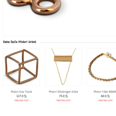
Daha fazla Midori ürünü
Midori Küp Yüzük
Midori Dikdörtgen Kolye
Midori Yılan Bilekli
127.0
TL
75.0
TL
60.0
TL
mecrea.com
mecrea.com
mecrea.com