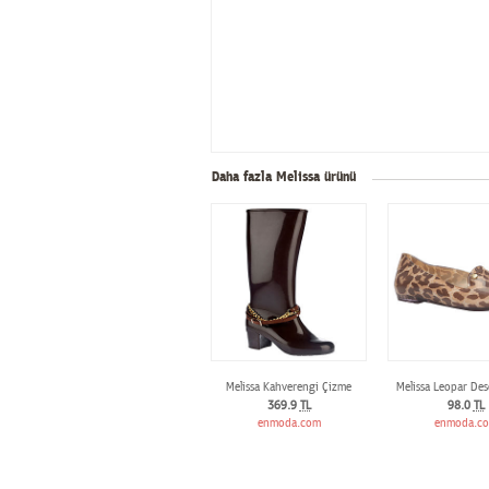
Daha fazla Melissa ürünü
Melissa Kahverengi Çizme
Melissa Leopar Des
369.9
TL
98.0
TL
enmoda.com
enmoda.c