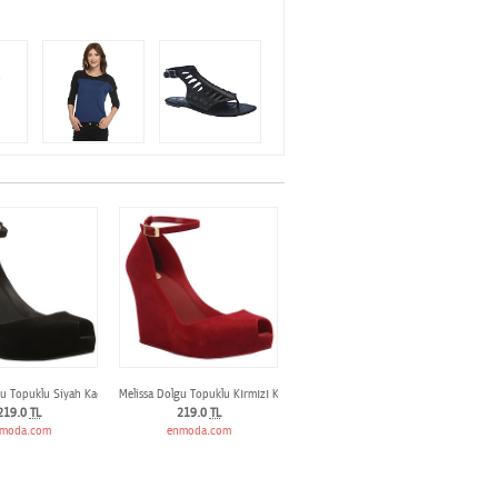
gu Topuklu Siyah Kadife Ayakkabı
Melissa Dolgu Topuklu Kırmızı Kadife Ayakkabı
219.0
TL
219.0
TL
moda.com
enmoda.com