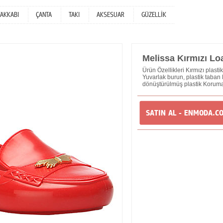
YAKKABI
ÇANTA
TAKI
AKSESUAR
GÜZELLİK
Melissa Kırmızı Lo
Ürün Özellikleri Kırmızı plast
Yuvarlak burun, plastik taban
dönüştürülmüş plastik Koruma
SATIN AL - ENMODA.C