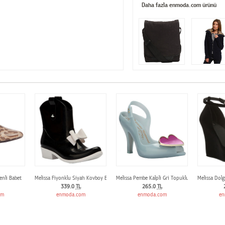
Daha fazla enmoda.com ürünü
enli Babet
Melissa Fiyonklu Siyah Kovboy Botu
Melissa Pembe Kalpli Gri Topuklu Ayakkabı
Melissa Dol
339.0
TL
265.0
TL
om
enmoda.com
enmoda.com
en