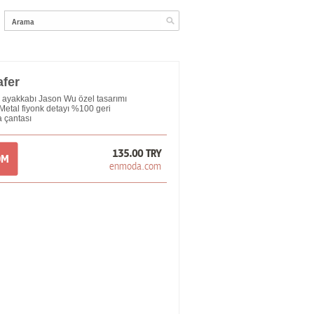
afer
ik ayakkabı Jason Wu özel tasarımı
 Metal fiyonk detayı %100 geri
 çantası
135.00 TRY
OM
enmoda.com