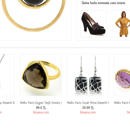
Daha fazla enmoda.com ürünü
lp Desenli Dötrgen Kolye
Melin Paris Üçgen Taşlı Smoky Quartz Yüzük
Melin Paris Siyah Mine Desenli Kare Küpe
Melin Paris 
89.0
TL
29.99
TL
om
lidyana.com
lidyana.com
li