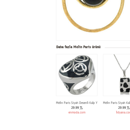
Daha fazla Melin Paris ürünü
Melin Paris Siyah Desenli Kalp Yüzük
Melin Paris Siyah Ka
29.99
TL
29.99
TL
enmoda.com
lidyana.c