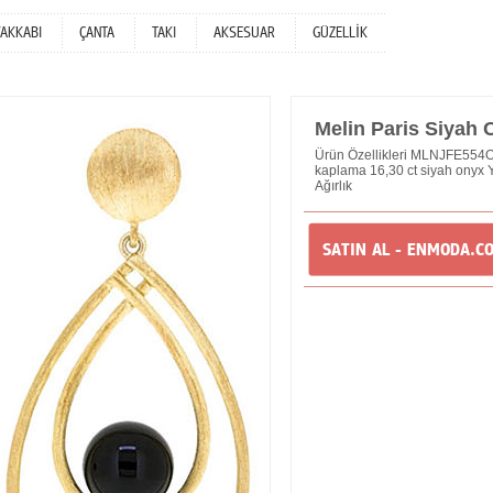
YAKKABI
ÇANTA
TAKI
AKSESUAR
GÜZELLİK
Melin Paris Siyah
Ürün Özellikleri MLNJFE554OB
kaplama 16,30 ct siyah onyx Y
Ağırlık
SATIN AL - ENMODA.C