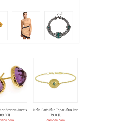
Mor Brezilya Ametisti Küpe
Melin Paris Blue Topaz Altın Rengi Bileklik
89.0
TL
79.0
TL
dyana.com
enmoda.com