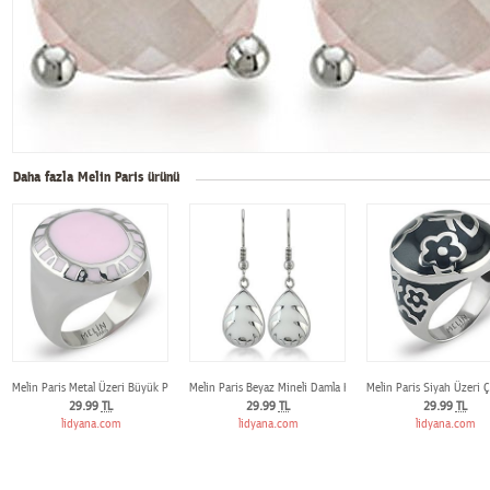
Daha fazla Melin Paris ürünü
Melin Paris Metal Üzeri Büyük Pembe Taşlı Yüzük
Melin Paris Beyaz Mineli Damla Küpe
Melin Paris Siyah Üzeri 
29.99
TL
29.99
TL
29.99
TL
lidyana.com
lidyana.com
lidyana.com