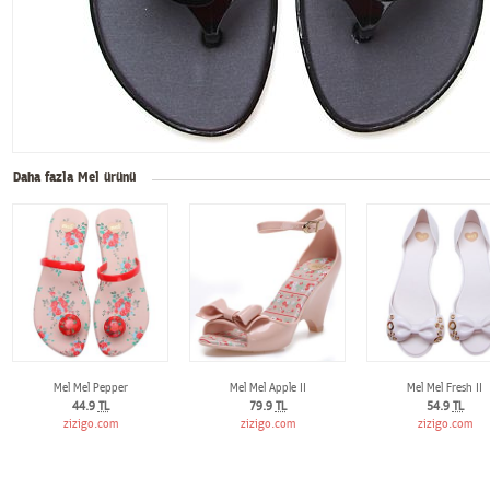
Daha fazla Mel ürünü
Mel Mel Pepper
Mel Mel Apple II
Mel Mel Fresh II
44.9
TL
79.9
TL
54.9
TL
zizigo.com
zizigo.com
zizigo.com