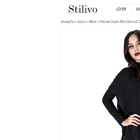
GİYİM
A
Anasayfa
Giyim
Elbise
Mecrea Siyah Altın Boncuk De