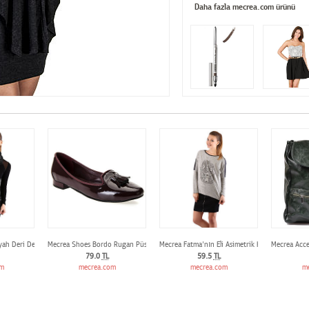
Daha fazla mecrea.com ürünü
ah Deri Detaylı Triko
Mecrea Shoes Bordo Rugan Püsküllü Oxford Loafer
Mecrea Fatma'nın Eli Asimetrik Kesim Tasarım T
Mecrea Acce
79.0
TL
59.5
TL
om
mecrea.com
mecrea.com
m