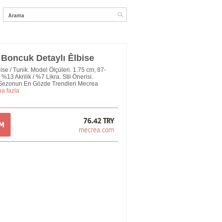
 Boncuk Detaylı Êlbise
ise / Tunik. Model Ölçüleri. 1.75 cm, 87-
13 Akrilik / %7 Likra. Stil Önerisi.
i Sezonun En Gözde Trendleri Mecrea
a fazla
76.42 TRY
OM
mecrea.com