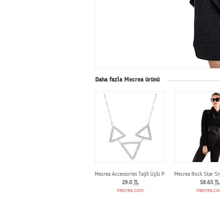
Daha fazla Mecrea ürünü
Mecrea Accessories Taşlı Üçlü Prizma Kolye
Mecrea Rock Star Siy
29.0
TL
58.65
TL
mecrea.com
mecrea.c