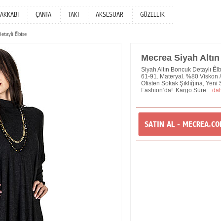
YAKKABI
ÇANTA
TAKI
AKSESUAR
GÜZELLİK
taylı Êlbise
Mecrea Siyah Altın
Siyah Altın Boncuk Detaylı Êlb
61-91. Materyal. %80 Viskon / %
Ofisten Sokak Şıklığına, Yen
Fashion‘da!. Kargo Süre...
dah
SATIN AL - MECREA.C