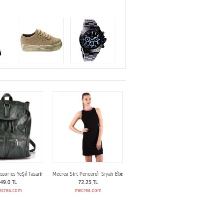
unik
ssories Yeşil Tasarım Fermuarlı Çanta
Mecrea Sırt Pencereli Siyah Elbise
49.0
TL
72.25
TL
ecrea.com
mecrea.com