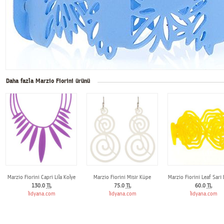
Daha fazla Marzio Fiorini ürünü
Marzio Fiorini Capri Lila Kolye
Marzio Fiorini Mısır Küpe
Marzio Fiorini Leaf Sarı B
130.0
TL
75.0
TL
60.0
TL
lidyana.com
lidyana.com
lidyana.com