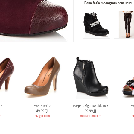
Daha fazla modagram.com ürünü
27
Marjin K912
Marjin Dolgu Topuklu Bot
Ma
49.99
TL
99.99
TL
m
zizigo.com
modagram.com
z