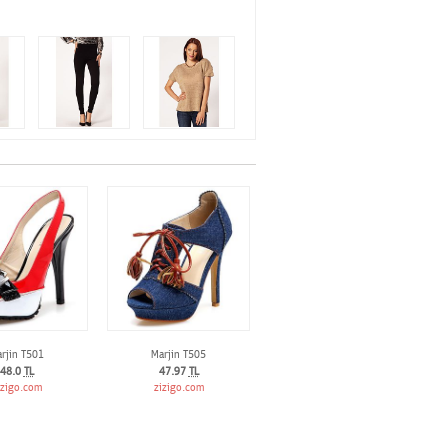
rjin T501
Marjin T505
48.0
TL
47.97
TL
izigo.com
zizigo.com