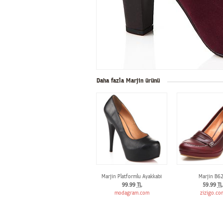
Daha fazla Marjin ürünü
Marjin Platformlu Ayakkabı
Marjin B6
99.99
TL
59.99
TL
modagram.com
zizigo.co