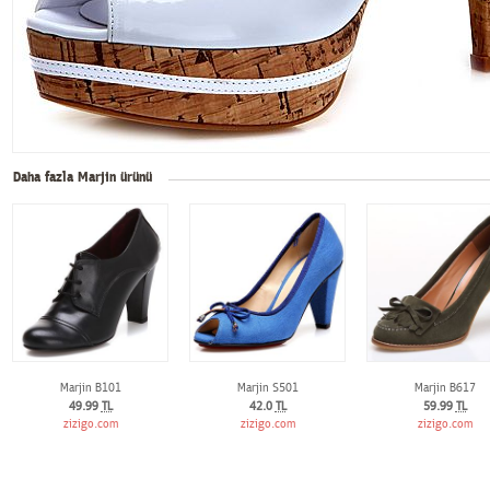
Daha fazla Marjin ürünü
Marjin B101
Marjin S501
Marjin B617
49.99
TL
42.0
TL
59.99
TL
zizigo.com
zizigo.com
zizigo.com