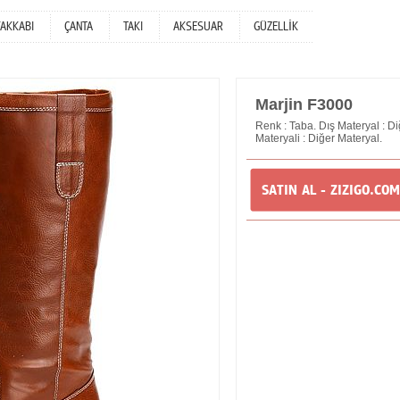
YAKKABI
ÇANTA
TAKI
AKSESUAR
GÜZELLİK
Marjin F3000
Renk : Taba. Dış Materyal : Diğ
Materyali : Diğer Materyal.
SATIN AL - ZIZIGO.COM