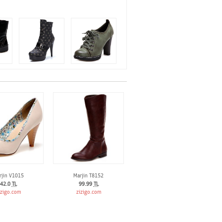
rjin V1015
Marjin T8152
42.0
TL
99.99
TL
izigo.com
zizigo.com