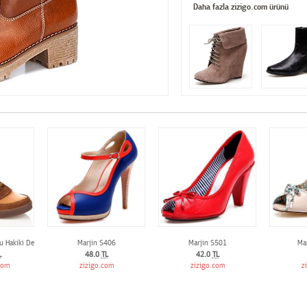
Daha fazla zizigo.com ürünü
u Hakiki Deri Spor Ayakkabı
Marjin S406
Marjin S501
Ma
L
48.0
TL
42.0
TL
com
zizigo.com
zizigo.com
z