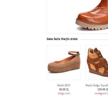
Daha fazla Marjin ürünü
Marjin E037
Marjin Dolgu Topukl
59.99
TL
139.99
T
zizigo.com
modagram.