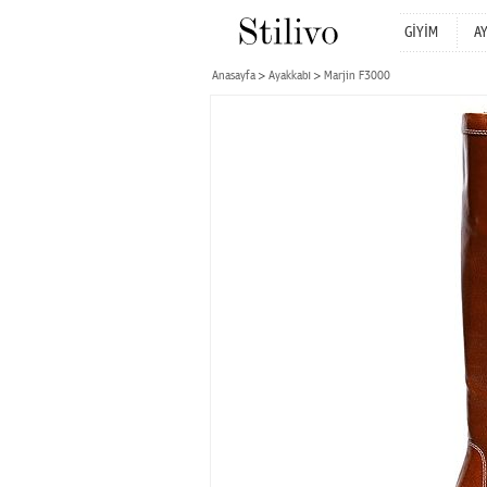
GİYİM
A
Anasayfa
Ayakkabı
Marjin F3000