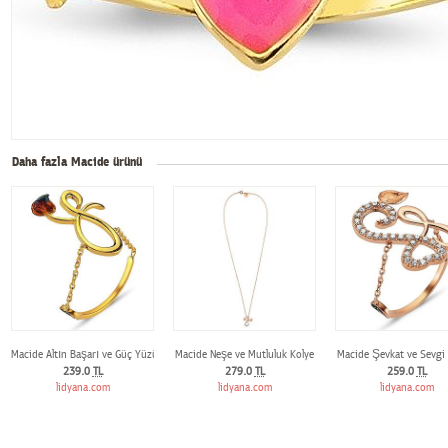
Daha fazla Macide ürünü
Macide Altın Başarı ve Güç Yüzük
Macide Neşe ve Mutluluk Kolye
Macide Şevkat ve Sevgi
239.0
TL
279.0
TL
259.0
TL
lidyana.com
lidyana.com
lidyana.com