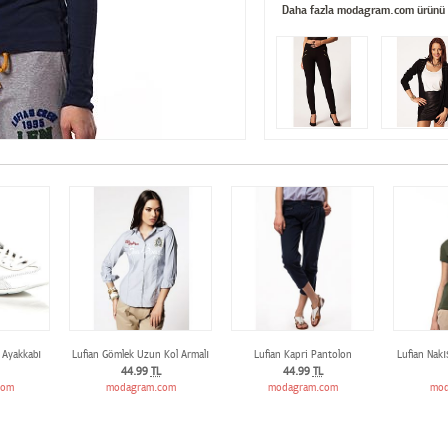
Daha fazla modagram.com ürünü
l Ayakkabı
Lufian Gömlek Uzun Kol Armalı
Lufian Kapri Pantolon
Lufian Nakı
44.99
TL
44.99
TL
com
modagram.com
modagram.com
mod