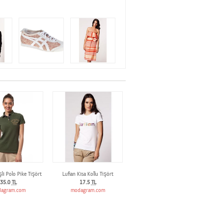
şlı Polo Pike Tişört
Lufian Kısa Kollu Tişört
35.0
TL
17.5
TL
agram.com
modagram.com