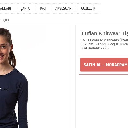
YAKKABI
ÇANTA
TAKI
AKSESUAR
GÜZELLİK
 Tişört
Lufian Knitwear Ti
%100 Pamuk Mankenin Üzerind
1.73cm Kilo: 48 Göğüs: 83c
Kot Bedeni: 27-32
SATIN AL - MODAGRA