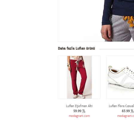
Daha fazla Lufian ürünü
Lufian Eşofman Altı
Lufian Flora Casua
59.99
TL
83.99
TL
modagram.com
modagram.