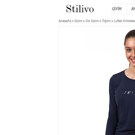
GİYİM
A
Anasayfa
Giyim
Üst Giyim
Tişört
Lufian Knitwear