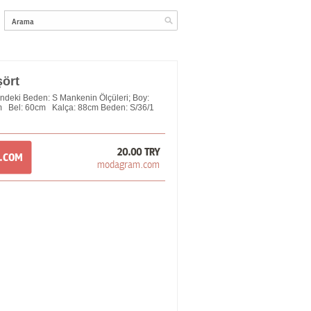
şört
eki Beden: S Mankenin Ölçüleri; Boy:
m Bel: 60cm Kalça: 88cm Beden: S/36/1
20.00 TRY
M.COM
modagram.com