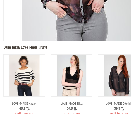
Daha fazla Love Made ürünü
LOVE+MADE Kazak
LOVE+MADE Bluz
LOVE+MADE Gömle
49.9
TL
34.9
TL
39.9
TL
outletim.com
outletim.com
outletim.com