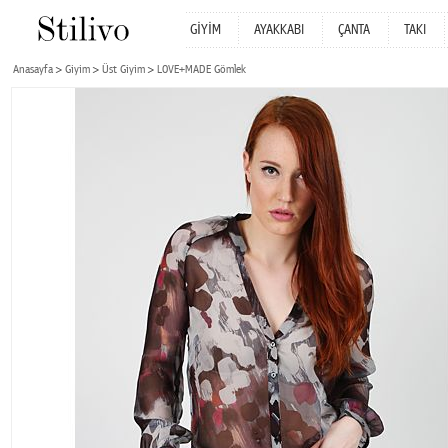
GİYİM
AYAKKABI
ÇANTA
TAKI
Anasayfa
Giyim
Üst Giyim
LOVE+MADE Gömlek