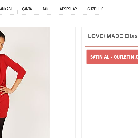
YAKKABI
ÇANTA
TAKI
AKSESUAR
GÜZELLİK
LOVE+MADE Elbis
SATIN AL - OUTLETIM.