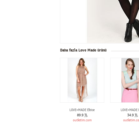
Daha fazla Love Made ürünü
LOVE+MADE Elbise
LOVE+MADE 
89.9
TL
34.9
TL
outletim.com
outletim.c