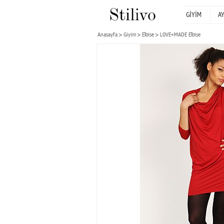
GİYİM
A
Anasayfa
Giyim
Elbise
LOVE+MADE Elbise