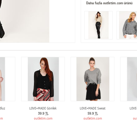
Daha fazla outletim.com ürünü
Bluz
LOVE+MADE Gömlek
LOVE+MADE Sweat
LOVE
39.9
TL
59.9
TL
om
outletim.com
outletim.com
ou