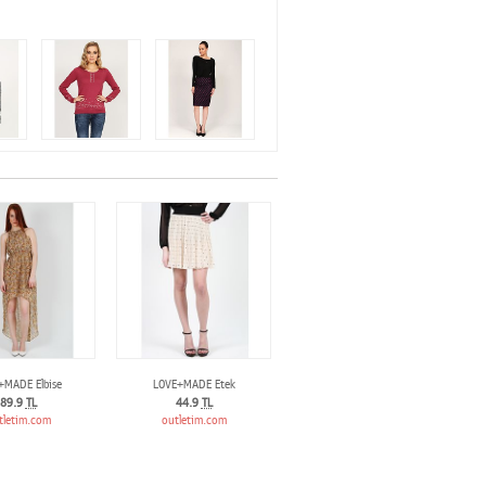
+MADE Elbise
LOVE+MADE Etek
89.9
TL
44.9
TL
tletim.com
outletim.com