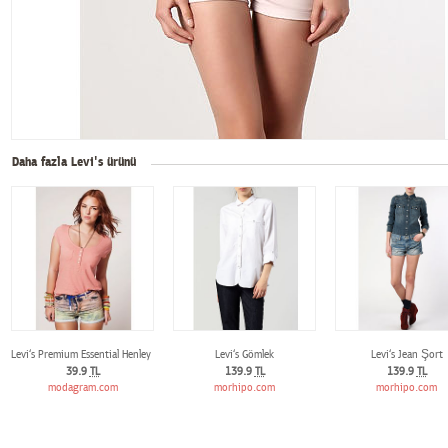
Daha fazla Levi's ürünü
Levi‘s Premium Essential Henley Tişört
Levi‘s Gömlek
Levi‘s Jean Şort
39.9
TL
139.9
TL
139.9
TL
modagram.com
morhipo.com
morhipo.com