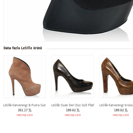
Daha fazla LeSille ürünü
LeSille Kahverengi & Pudra Süet V Kesim Bootie
LeSille Siyah Deri Düz Gizli Platformlu Ayakkabı
LeSille Kahverengi Kroko
261.17
TL
189.62
TL
189.62
TL
mecrea.com
mecrea.com
mecrea.com