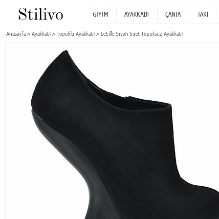
GİYİM
AYAKKABI
ÇANTA
TAKI
Anasayfa
Ayakkabı
Topuklu Ayakkabı
LeSille Siyah Süet Topuksuz Ayakkabı