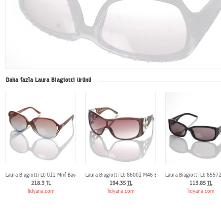
Daha fazla Laura Biagiotti ürünü
Laura Biagiotti Lb 012 Mml Bayan Günes Gözlügü
Laura Biagiotti Lb 86001 M46 Bayan Günes Gözlügü
Laura Biagiotti Lb 8557
218.3
TL
194.35
TL
113.85
TL
lidyana.com
lidyana.com
lidyana.com