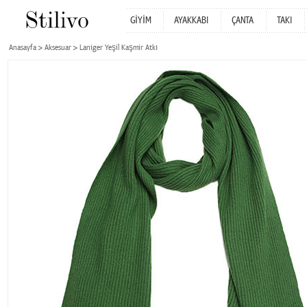
GİYİM
AYAKKABI
ÇANTA
TAKI
Anasayfa
Aksesuar
Laniger Yeşil Kaşmir Atkı