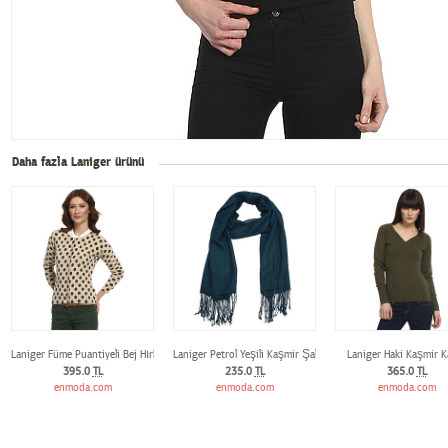
Daha fazla Laniger ürünü
Laniger Füme Puantiyeli Bej Hırka
Laniger Petrol Yeşili Kaşmir Şal
Laniger Haki Kaşmir K
395.0
TL
235.0
TL
365.0
TL
enmoda.com
enmoda.com
enmoda.com