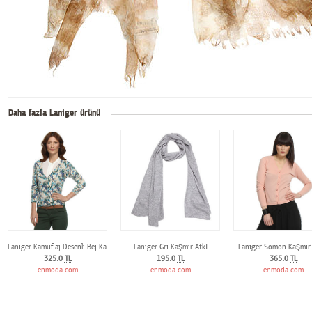
Daha fazla Laniger ürünü
Laniger Kamuflaj Desenli Bej Kaşmir Hırka
Laniger Gri Kaşmir Atkı
Laniger Somon Kaşmir 
325.0
TL
195.0
TL
365.0
TL
enmoda.com
enmoda.com
enmoda.com