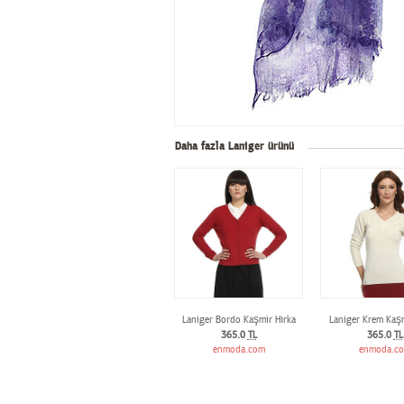
Daha fazla Laniger ürünü
Laniger Bordo Kaşmir Hırka
Laniger Krem Kaş
365.0
TL
365.0
TL
enmoda.com
enmoda.c