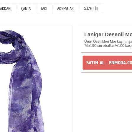
YAKKABI
ÇANTA
TAKI
AKSESUAR
GÜZELLİK
Laniger Desenli Mo
Ürün Özellikleri Mor kaşmir 
75x190 cm ebatlar %100 kaş
SATIN AL - ENMODA.C