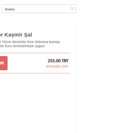
r Kaşmir Şal
şal Vizon desenler İnce dokuma kumaş
mir Kuru temizlemeye uygun
255.00 TRY
OM
enmoda.com