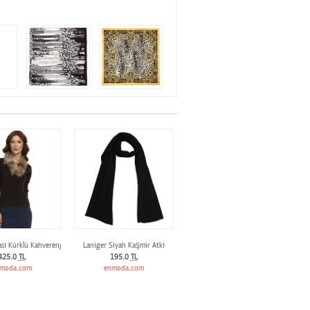
ası Kürklü Kahverengi Kaşmir Hırka
Laniger Siyah Kaşmir Atkı
425.0
TL
195.0
TL
moda.com
enmoda.com