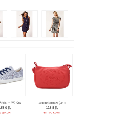
Fairburn W2 Srw
Lacoste Kırmızı Çanta
158.0
TL
118.5
TL
izigo.com
enmoda.com