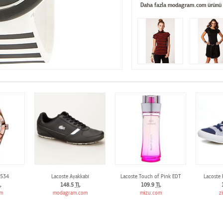
Daha fazla modagram.com ürünü
0534
Lacoste Ayakkabı
Lacoste Touch of Pink EDT
Lacoste 
L
148.5
TL
109.9
TL
om
modagram.com
mizu.com
z