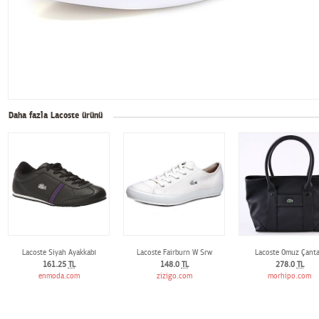
Daha fazla Lacoste ürünü
Lacoste Siyah Ayakkabı
Lacoste Fairburn W Srw
Lacoste Omuz Çanta
161.25
TL
148.0
TL
278.0
TL
enmoda.com
zizigo.com
morhipo.com