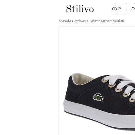
GİYİM
A
Anasayfa
Ayakkabı
Lacoste Lacivert Ayakkabı