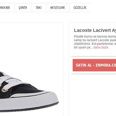
YAKKABI
ÇANTA
TAKI
AKSESUAR
GÜZELLİK
Lacoste Lacivert A
Plastik burnu ve kanvas kumaş
sahip bu lacivert Lacoste ayakka
olabilirsiniz. Kot pantolonlar, 
bir uyum ya...
daha fazla
SATIN AL - ENMODA.C