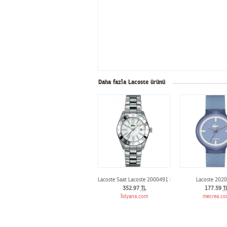
Daha fazla Lacoste ürünü
Lacoste Saat Lacoste 2000491 Bayan Kol Saati
Lacoste 202
352.97
TL
177.59
T
lidyana.com
mecrea.c