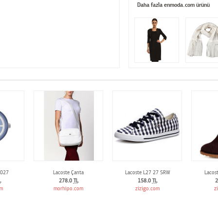
Daha fazla enmoda.com ürünü
0027
Lacoste Çanta
Lacoste L27 27 SRW
Lacost
L
278.0
TL
158.0
TL
2
om
morhipo.com
zizigo.com
z