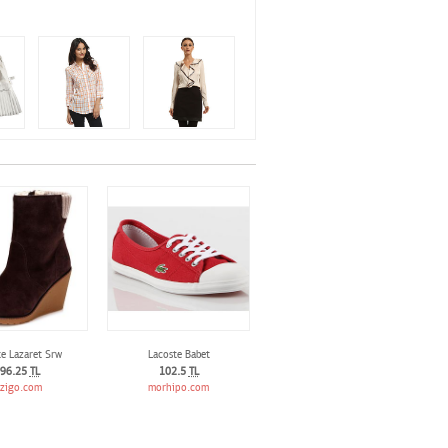
e Lazaret Srw
Lacoste Babet
96.25
TL
102.5
TL
izigo.com
morhipo.com