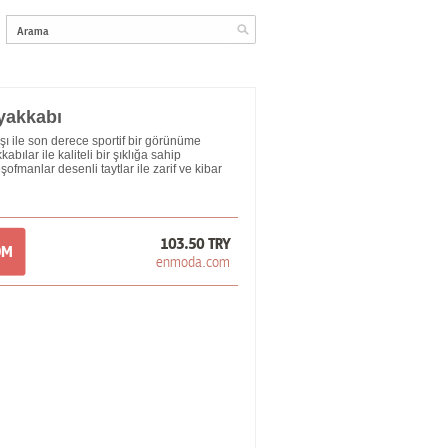
yakkabı
ı ile son derece sportif bir görünüme
bılar ile kaliteli bir şıklığa sahip
eşofmanlar desenli taytlar ile zarif ve kibar
103.50 TRY
OM
enmoda.com