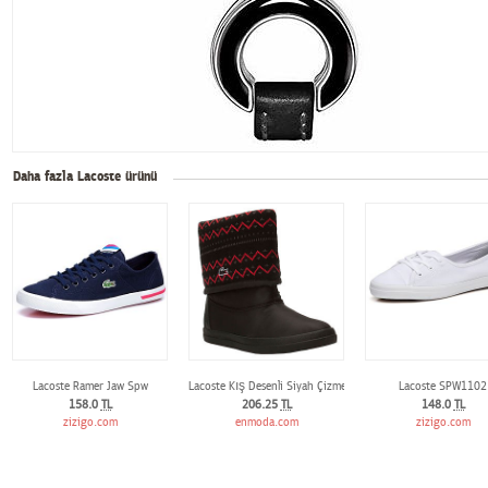
Daha fazla Lacoste ürünü
Lacoste Ramer Jaw Spw
Lacoste Kış Desenli Siyah Çizme
Lacoste SPW1102
158.0
TL
206.25
TL
148.0
TL
zizigo.com
enmoda.com
zizigo.com