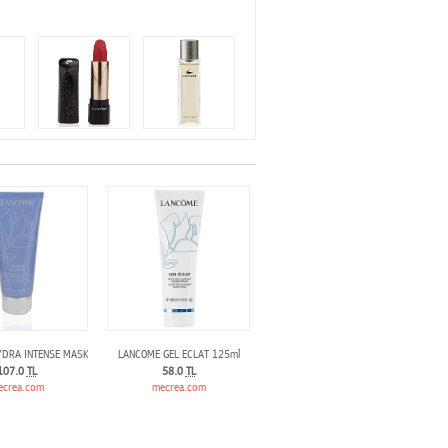
cide
YDRA INTENSE MASK 100ML
LANCOME GEL ECLAT 125ml
107.0
TL
58.0
TL
ecrea.com
mecrea.com