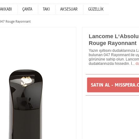
YAKKABI
ÇANTA
TAKI
AKSESUAR
GÜZELLİK
k 047 Rouge Rayonnant
Lancome L‘Absolu 
Rouge Rayonnant
Yazın ışıltısını dudaklarınız
bulunan 047 Rayonnant ile uyg
görününe sahip olun. Lancome
dudaklarınızda hissedin. İ...
d
SATIN AL - MISSPERA.