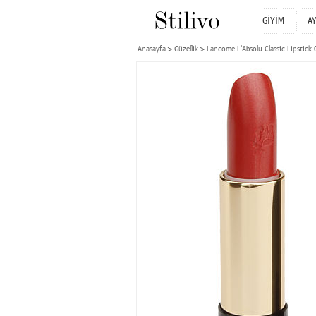
GİYİM
A
Anasayfa
Güzellik
Lancome L‘Absolu Classic Lipstic