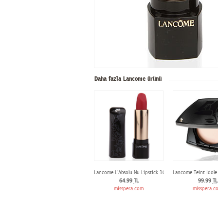
Daha fazla Lancome ürünü
Lancome L‘Absolu Nu Lipstick 102 Rouge Nu
Lancome Teint Idole
64.99
TL
99.99
TL
misspera.com
misspera.c