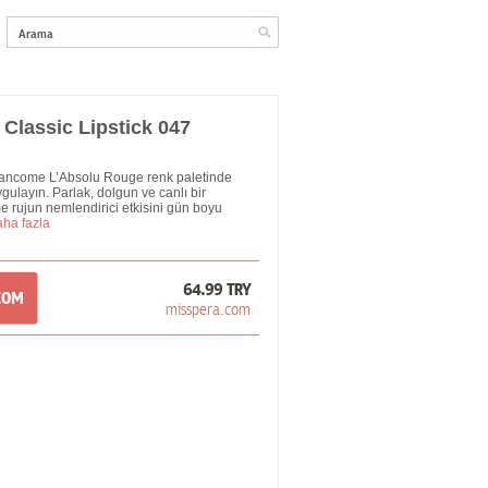
Classic Lipstick 047
a Lancome L’Absolu Rouge renk paletinde
ulayın. Parlak, dolgun ve canlı bir
 rujun nemlendirici etkisini gün boyu
aha fazla
64.99 TRY
COM
misspera.com