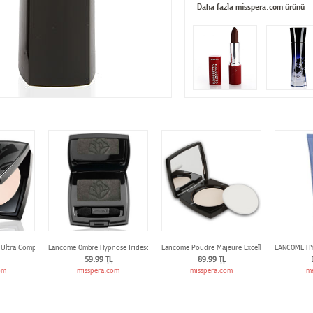
Daha fazla misspera.com ürünü
 Ultra Compact Foundation 01
Lancome Ombre Hypnose Iridescent Eyeshadow Tekli Far 202
Lancome Poudre Majeure Excellence 01 Translu
LANCOME H
59.99
TL
89.99
TL
om
misspera.com
misspera.com
m