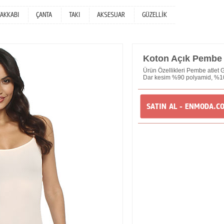
YAKKABI
ÇANTA
TAKI
AKSESUAR
GÜZELLİK
Koton Açık Pembe 
Ürün Özellikleri Pembe atlet G
Dar kesim %90 polyamid, %10
SATIN AL - ENMODA.C