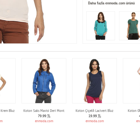
Daha fazla enmoda.com ürünü
 Krem Bluz
Koton Saks Mavisi Deri Mont
Koton Çiçekli Lacivert Bluz
Koton Ol
79.99
TL
19.99
TL
om
enmoda.com
enmoda.com
en