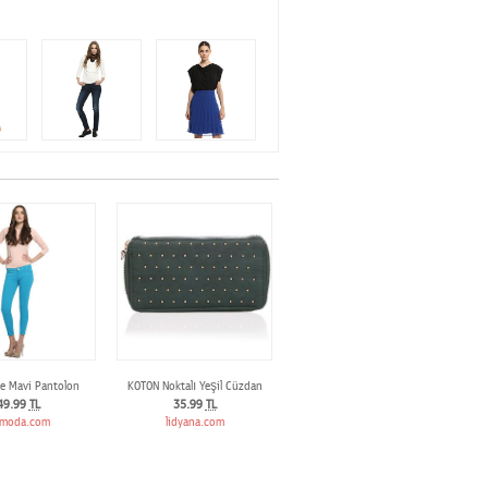
e Mavi Pantolon
KOTON Noktalı Yeşil Cüzdan
49.99
TL
35.99
TL
moda.com
lidyana.com