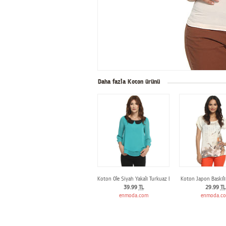
Daha fazla Koton ürünü
Koton Ole Siyah Yakalı Turkuaz Bluz
Koton Japon Baskılı
39.99
TL
29.99
TL
enmoda.com
enmoda.c