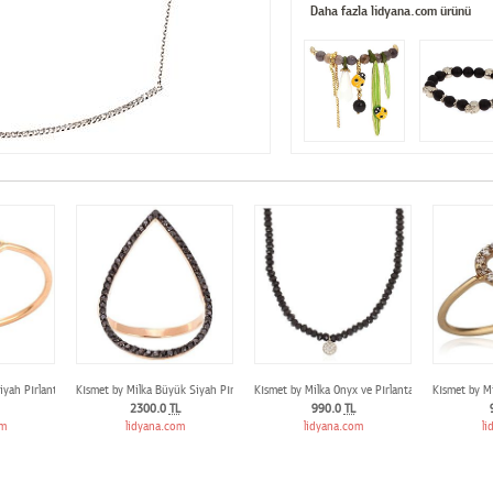
Daha fazla lidyana.com ürünü
iyah Pırlanta Taşlı Yüzük
Kısmet by Milka Büyük Siyah Pırlanta Damla Yüzük
Kısmet by Milka Onyx ve Pırlantalı Yuvarlak Koly
Kısmet by Mi
2300.0
TL
990.0
TL
om
lidyana.com
lidyana.com
li