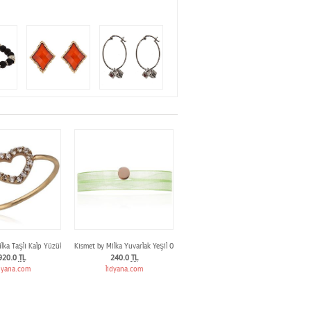
e
lka Taşlı Kalp Yüzük
Kısmet by Milka Yuvarlak Yeşil Organze Bilezik
920.0
TL
240.0
TL
dyana.com
lidyana.com