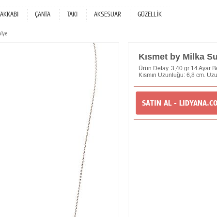
YAKKABI
ÇANTA
TAKI
AKSESUAR
GÜZELLİK
olye
Kısmet by Milka Su
Ürün Detay. 3,40 gr 14 Ayar Bey
Kısmın Uzunluğu: 6,8 cm. Uzun
SATIN AL - LIDYANA.C