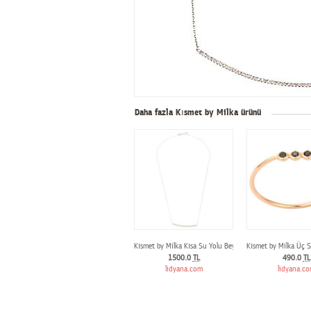
Daha fazla Kısmet by Milka ürünü
Kısmet by Milka Kısa Su Yolu Beyaz Altın Kolye
Kısmet by Milka Üç S
1500.0
TL
490.0
TL
lidyana.com
lidyana.c