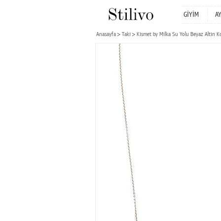
GİYİM
A
Anasayfa
Takı
Kısmet by Milka Su Yolu Beyaz Altın K