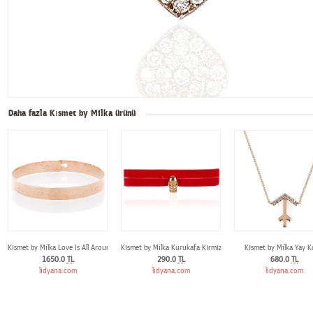
Daha fazla Kısmet by Milka ürünü
Kısmet by Milka Love Is All Around Us Plaka Bilezik
Kısmet by Milka Kurukafa Kırmızı Süet Bilezik
Kısmet by Milka Yay K
1650.0
TL
290.0
TL
680.0
TL
lidyana.com
lidyana.com
lidyana.com