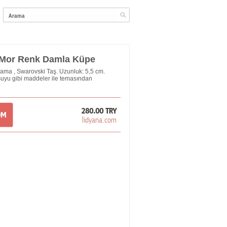
 Mor Renk Damla Küpe
lama , Swarovski Taş. Uzunluk: 5,5 cm.
suyu gibi maddeler ile temasından
280.00 TRY
OM
lidyana.com