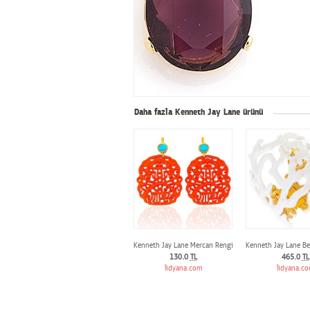
Daha fazla Kenneth Jay Lane ürünü
Kenneth Jay Lane Mercan Rengi Desenli Küpe
Kenneth Jay Lane Be
130.0
TL
465.0
TL
lidyana.com
lidyana.c