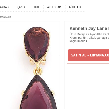
YAKKABI
ÇANTA
TAKI
AKSESUAR
GÜZELLİK
amla Küpe
Kenneth Jay Lane
Ürün Detay. 22 Ayar Altın Kap
Krem, parfüm, alkol, çamaşır 
kaçınılmalıdır.
SATIN AL - LIDYANA.C