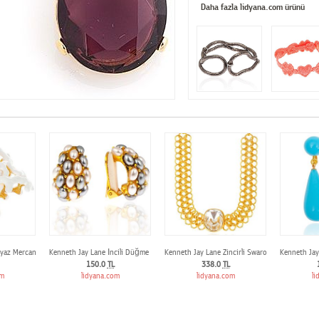
Daha fazla lidyana.com ürünü
yaz Mercan Bileklik
Kenneth Jay Lane İncili Düğme Küpe
Kenneth Jay Lane Zincirli Swarovski Taşlı Kolye
Kenneth Jay
150.0
TL
338.0
TL
om
lidyana.com
lidyana.com
li