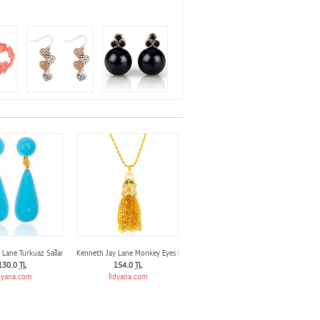
 Lane Turkuaz Sallantılı Küpe
Kenneth Jay Lane Monkey Eyes Kolye
130.0
TL
154.0
TL
dyana.com
lidyana.com