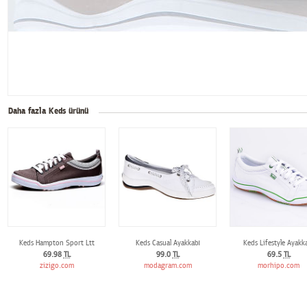
Daha fazla Keds ürünü
Keds Hampton Sport Ltt
Keds Casual Ayakkabı
Keds Lifestyle Ayakk
69.98
TL
99.0
TL
69.5
TL
zizigo.com
modagram.com
morhipo.com