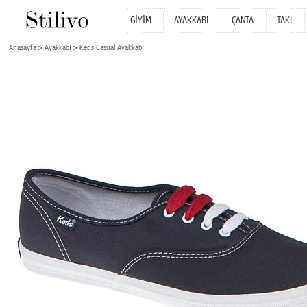
GİYİM
AYAKKABI
ÇANTA
TAKI
Anasayfa
Ayakkabı
Keds Casual Ayakkabı