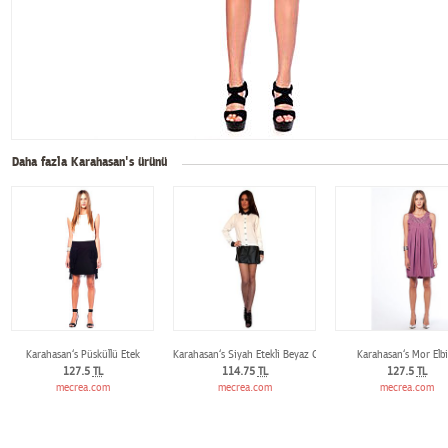
Daha fazla Karahasan's ürünü
Karahasan‘s Püsküllü Etek
Karahasan‘s Siyah Etekli Beyaz Gömlek
Karahasan‘s Mor Elbi
127.5
TL
114.75
TL
127.5
TL
mecrea.com
mecrea.com
mecrea.com