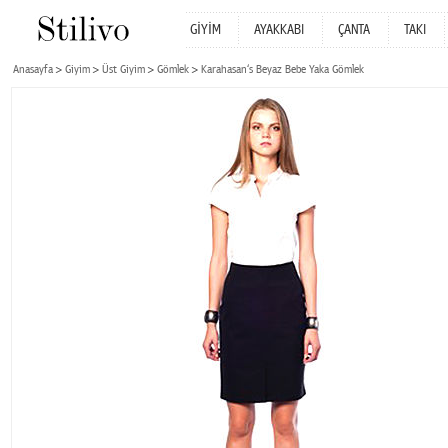
GİYİM
AYAKKABI
ÇANTA
TAKI
Anasayfa
Giyim
Üst Giyim
Gömlek
Karahasan‘s Beyaz Bebe Yaka Gömlek