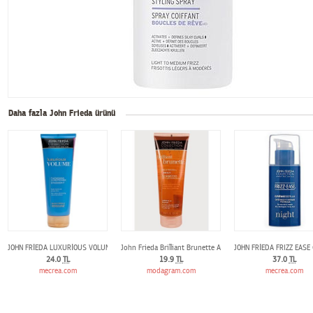
Daha fazla John Frieda ürünü
JOHN FRİEDA LUXURİOUS VOLUME HACİM BAKIM KREMİ 250ml
John Frieda Brilliant Brunette Amber to Maple Daily Şampu
JOHN FRİEDA FRIZZ EAS
24.0
TL
19.9
TL
37.0
TL
mecrea.com
modagram.com
mecrea.com