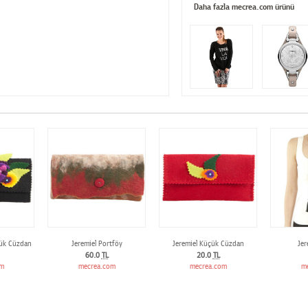
Daha fazla mecrea.com ürünü
yük Cüzdan
Jeremiel Portföy
Jeremiel Küçük Cüzdan
Jer
60.0
TL
20.0
TL
om
mecrea.com
mecrea.com
m