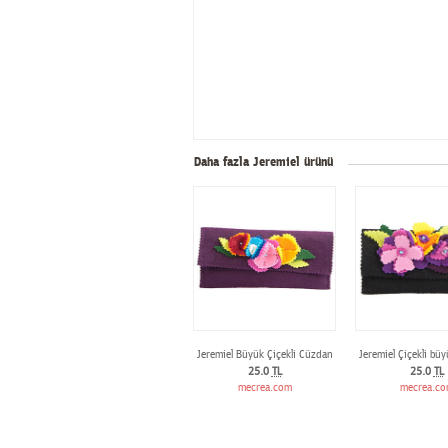
Daha fazla Jeremiel ürünü
Jeremiel Büyük Çiçekli Cüzdan
Jeremiel Çiçekli bü
25.0
TL
25.0
TL
mecrea.com
mecrea.c