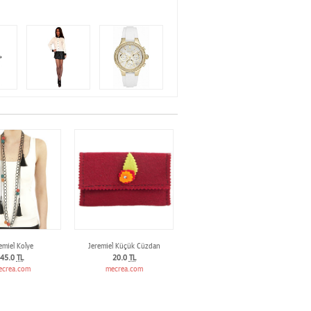
emiel Kolye
Jeremiel Küçük Cüzdan
45.0
TL
20.0
TL
ecrea.com
mecrea.com