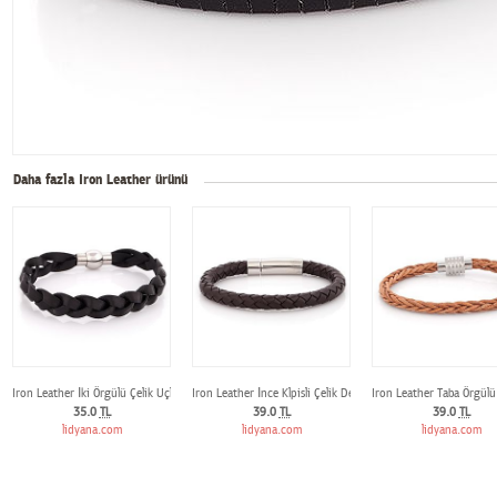
Daha fazla Iron Leather ürünü
Iron Leather İki Örgülü Çelik Uçlu Deri Bileklik
Iron Leather İnce Klpisli Çelik Deri Bileklik
Iron Leather Taba Örgülü 
35.0
TL
39.0
TL
39.0
TL
lidyana.com
lidyana.com
lidyana.com