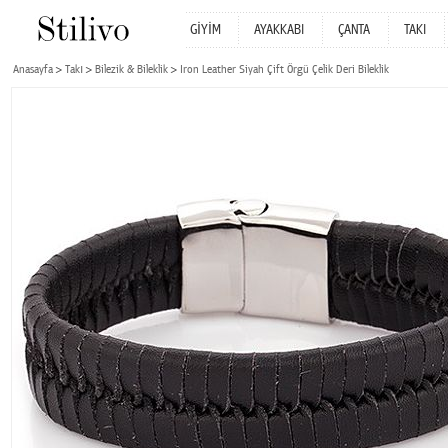
GİYİM
AYAKKABI
ÇANTA
TAKI
Anasayfa
Takı
Bilezik & Bileklik
Iron Leather Siyah Çift Örgü Çelik Deri Bileklik