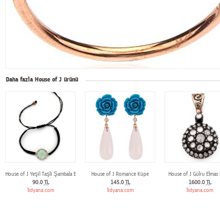
Daha fazla House of J ürünü
House of J Yeşil Taşlı Şambala Bileklik
House of J Romance Küpe
House of J Gülru Elmas 
90.0
TL
145.0
TL
1600.0
TL
lidyana.com
lidyana.com
lidyana.com