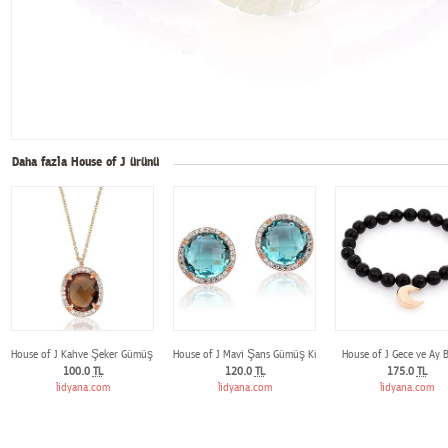
Daha fazla House of J ürünü
House of J Kahve Şeker Gümüş Kolye
House of J Mavi Şans Gümüş Küpe
House of J Gece ve Ay B
100.0
TL
120.0
TL
175.0
TL
lidyana.com
lidyana.com
lidyana.com