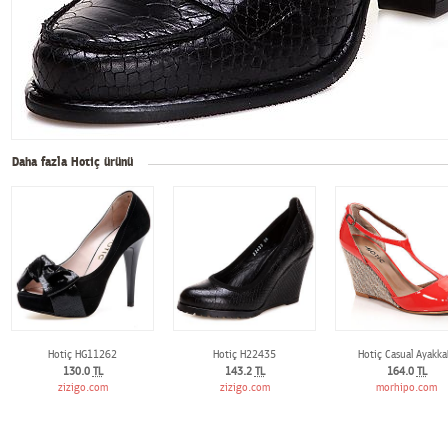
Daha fazla Hotiç ürünü
Hotiç HG11262
Hotiç H22435
Hotiç Casual Ayakka
130.0
TL
143.2
TL
164.0
TL
zizigo.com
zizigo.com
morhipo.com