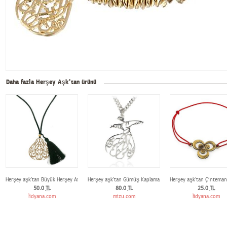
Daha fazla Herşey Aşk'tan ürünü
Herşey aşk‘tan Büyük Herşey Aşk‘tan Nefti Yeşili İpli Kolye
Herşey aşk‘tan Gümüş Kaplama Sufi Kolye
Herşey aşk‘tan Çintemani 
50.0
TL
80.0
TL
25.0
TL
lidyana.com
mizu.com
lidyana.com